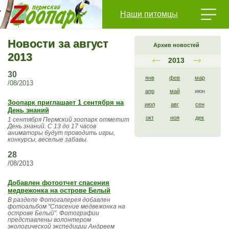
Наши питомцы
Новости за август
Архив новостей
2013
2013
30
янв
фев
мар
/08/2013
апр
май
июн
Зоопарк приглашает 1 сентября на
июл
авг
сен
День знаний
окт
ноя
дек
1 сентября Пермский зоопарк отметит
День знаний. С 13 до 17 часов
аниматоры будут проводить игры,
конкурсы, веселые забавы.
28
/08/2013
Добавлен фотоотчет спасения
медвежонка на острове Белый
В разделе Фотогалерея добавлен
фотоальбом "Спасение медвежонка на
острове Белый". Фотографии
представлены волонтером
экологической экспедиции Андреем