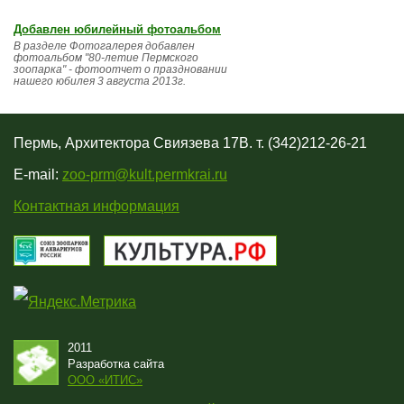
Добавлен юбилейный фотоальбом
В разделе Фотогалерея добавлен
фотоальбом "80-летие Пермского
зоопарка" - фотоотчет о праздновании
нашего юбилея 3 августа 2013г.
Пермь, Архитектора Свиязева 17В. т. (342)212-26-21
E-mail:
zoo-prm@kult.permkrai.ru
Контактная информация
2011
Разработка сайта
OOO «ИТИС»