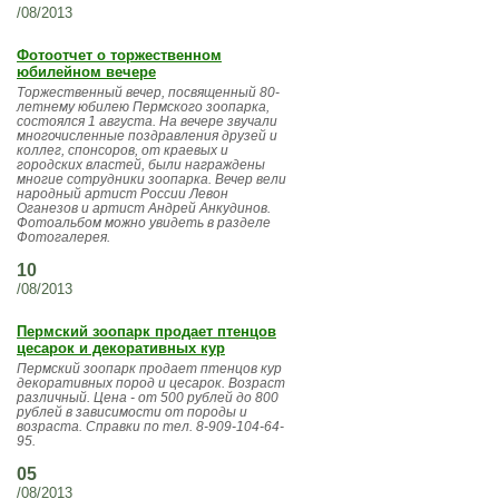
/08/2013
Фотоотчет о торжественном
юбилейном вечере
Торжественный вечер, посвященный 80-
летнему юбилею Пермского зоопарка,
состоялся 1 августа. На вечере звучали
многочисленные поздравления друзей и
коллег, спонсоров, от краевых и
городских властей, были награждены
многие сотрудники зоопарка. Вечер вели
народный артист России Левон
Оганезов и артист Андрей Анкудинов.
Фотоальбом можно увидеть в разделе
Фотогалерея.
10
/08/2013
Пермский зоопарк продает птенцов
цесарок и декоративных кур
Пермский зоопарк продает птенцов кур
декоративных пород и цесарок. Возраст
различный. Цена - от 500 рублей до 800
рублей в зависимости от породы и
возраста. Справки по тел. 8-909-104-64-
95.
05
/08/2013