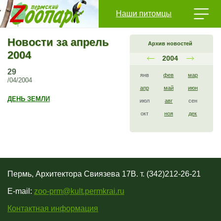
Наши питомцы
Новости за апрель
Архив новостей
2004
2004
29
янв
фев
мар
/04/2004
апр
май
июн
ДЕНЬ ЗЕМЛИ
июл
авг
сен
окт
ноя
дек
Пермь, Архитектора Свиязева 17В. т. (342)212-26-21
E-mail:
zoo-prm@kult.permkrai.ru
Контактная информация