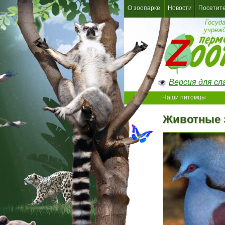
О зоопарке
Новости
Посетит
Госуд
учреж
Версия для с
Наши питомцы
Животные 