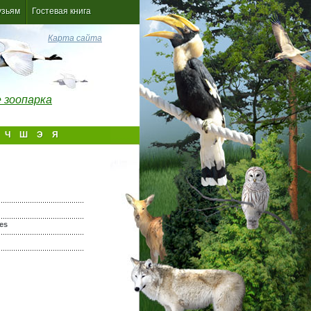
узьям
Гостевая книга
Карта сайта
 зоопарка
Ч
Ш
Э
Я
es