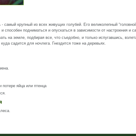
 - самый крупный из всех живущих голубей. Его великолепный “головной
 и способен подниматься и опускаться в зависимости от настроения и с
ать на земле, подбирая все, что съедобно, и только испугавшись, взлет
 куда садится для ночлега. Гнездится тоже на деревьях.
мена.
и потере яйца или птенца
тся.
ия
 леса.