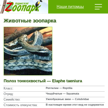
Наши питомцы
Животные зоопарка
Полоз тонкохвостый — Elaphe taeniura
Класс:
Рептилии — Reptilia
Отряд:
Чешуйчатые — Squamata
Семейство:
Ужеобразные змеи — Colubridae
Стоимость опекунства:
В настоящее время этот вид не содержится