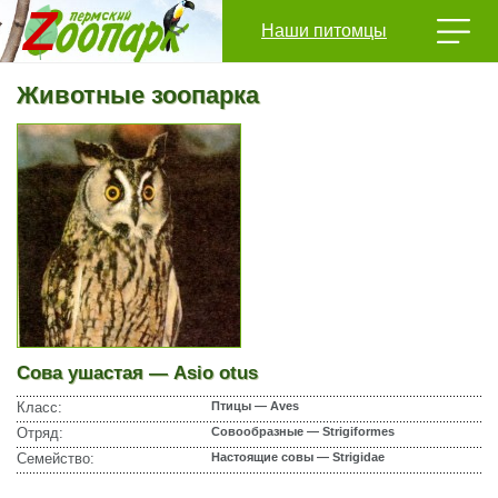
Наши питомцы
Животные зоопарка
Сова ушастая — Asio otus
Класс:
Птицы — Aves
Отряд:
Совообразные — Strigiformes
Семейство:
Настоящие совы — Strigidae