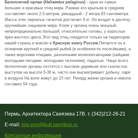
Белоплечий орлан (
Haliaeetus pelagicus
)
- одна из самых
больших и красивых птиц мира. Размах его крыльев в среднем
составляет около 2.5 метров, рекордный - 2 метра 83 сантиметра.
Масса этих пернатых гигантов достигает 9 кг. Он входит в десятку
крупнейших хищников мира. Клюв у орлана очень мощный,
непропорционально большой, относительно головы, у взрослых
ярко-желтого цвета.Этот вид птиц гнездится только на территории
нашей страны и внесён в
Красную книгу России.
Питается он в
основном крупной и средней рыбой (в особенности лососёвыми), а
также морскими птицами, различными млекопитающими (зайцами,
молодыми песцами, молодыми тюленями), падалью. Чаще всего
белоплечие орланы охотятся с высоких деревьев или скалистых
выступов на высоте 5-30 м, часто они высматривают добычу, паря
в воздухе.На воле живут до 23 лет. Рекорд жизни орлана в неволе
составил 54 года.
Пермь, Архитектора Свиязева 17В. т. (342)212-26-21
E-mail:
zoo-prm@kult.permkrai.ru
Контактная информация