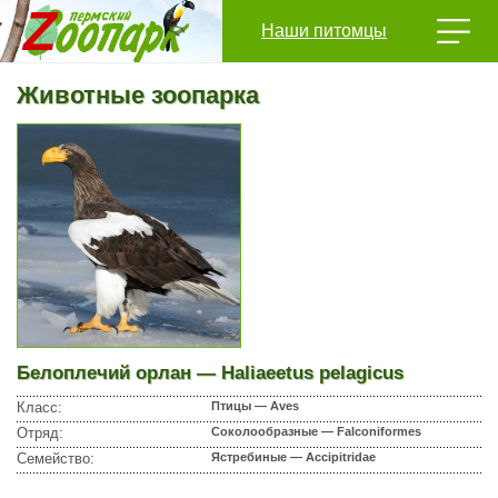
Наши питомцы
Животные зоопарка
Белоплечий орлан — Haliaeetus pelagicus
Класс:
Птицы — Aves
Отряд:
Соколообразные — Falconiformes
Семейство:
Ястребиные — Accipitridae