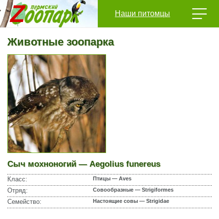
Наши питомцы
Животные зоопарка
Сыч мохноногий — Aegolius funereus
Класс:
Птицы — Aves
Отряд:
Совообразные — Strigiformes
Семейство:
Настоящие совы — Strigidae