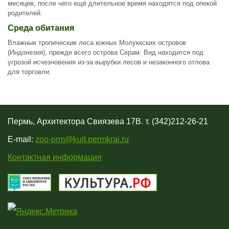
месяцев, после чего ещё длительное время находятся под опекой
родителей.
Среда обитания
Влажные тропические леса южных Молуккских островов
(Индонезия), прежде всего острова Серам. Вид находится под
угрозой исчезновения из-за вырубки лесов и незаконного отлова
для торговли.
Пермь, Архитектора Свиязева 17В. т. (342)212-26-21
E-mail:
zoo-prm@kult.permkrai.ru
Контактная информация