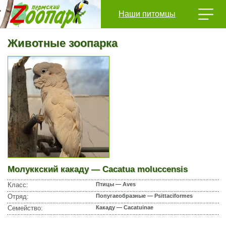
Наши питомцы
Животные зоопарка
Молуккский какаду — Cacatua moluccensis
Класс:
Птицы — Aves
Отряд:
Попугаеобразные — Psittaciformes
Семейство:
Какаду — Cacatuinae