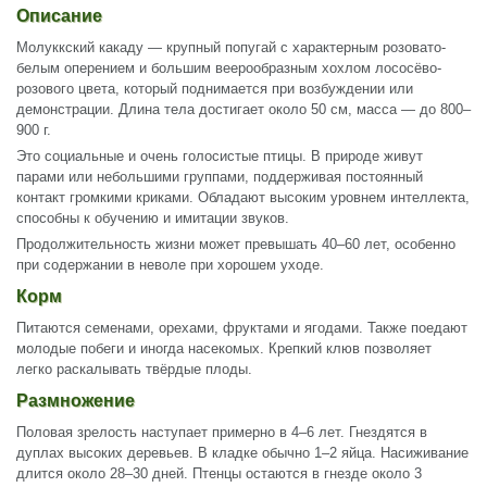
Описание
Молуккский какаду — крупный попугай с характерным розовато-
белым оперением и большим веерообразным хохлом лососёво-
розового цвета, который поднимается при возбуждении или
демонстрации. Длина тела достигает около 50 см, масса — до 800–
900 г.
Это социальные и очень голосистые птицы. В природе живут
парами или небольшими группами, поддерживая постоянный
контакт громкими криками. Обладают высоким уровнем интеллекта,
способны к обучению и имитации звуков.
Продолжительность жизни может превышать 40–60 лет, особенно
при содержании в неволе при хорошем уходе.
Корм
Питаются семенами, орехами, фруктами и ягодами. Также поедают
молодые побеги и иногда насекомых. Крепкий клюв позволяет
легко раскалывать твёрдые плоды.
Размножение
Половая зрелость наступает примерно в 4–6 лет. Гнездятся в
дуплах высоких деревьев. В кладке обычно 1–2 яйца. Насиживание
длится около 28–30 дней. Птенцы остаются в гнезде около 3