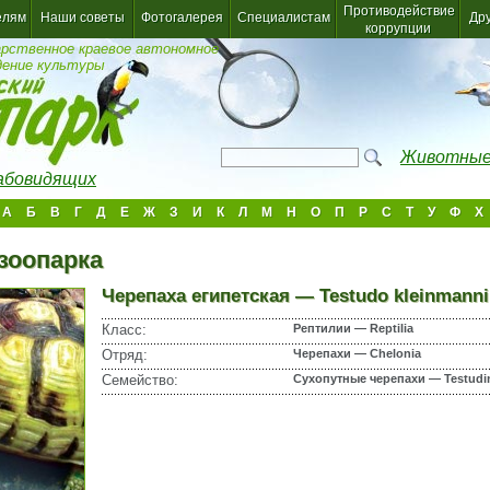
Противодействие
елям
Наши советы
Фотогалерея
Специалистам
Др
коррупции
арственное краевое автономное
дение культуры
Животные
лабовидящих
А
Б
В
Г
Д
Е
Ж
З
И
К
Л
М
Н
О
П
Р
С
Т
У
Ф
Х
зоопарка
Черепаха египетская — Testudo kleinmanni
Класс:
Рептилии — Reptilia
Отряд:
Черепахи — Chelonia
Семейство:
Сухопутные черепахи — Testudi