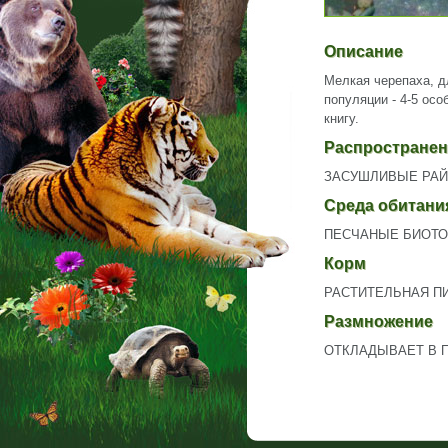
Описание
Мелкая черепаха, д
популяции - 4-5 осо
книгу.
Распространен
ЗАСУШЛИВЫЕ РАЙ
Среда обитани
ПЕСЧАНЫЕ БИОТ
Корм
РАСТИТЕЛЬНАЯ 
Размножение
ОТКЛАДЫВАЕТ В П