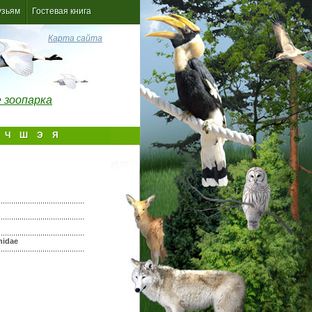
узьям
Гостевая книга
Карта сайта
 зоопарка
Ч
Ш
Э
Я
nidae