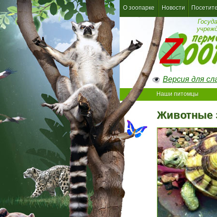
О зоопарке
Новости
Посетит
Госуд
учреж
Версия для с
Наши питомцы
Животные 