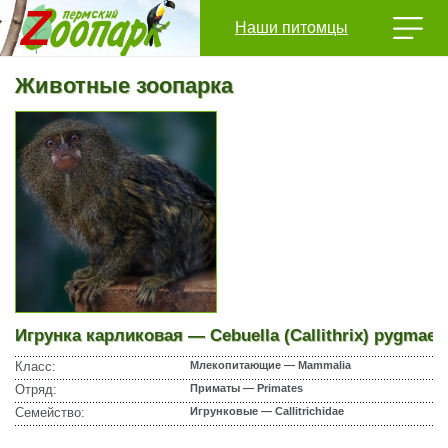
Наши питомцы
Животные зоопарка
Игрунка карликовая — Cebuella (Callithrix) pygmaea
Класс:
Млекопитающие — Mammalia
Отряд:
Приматы — Primates
Семейство:
Игрунковые — Callitrichidae