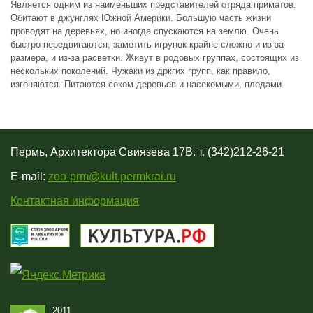
Является одним из наименьших представителей отряда приматов.
Обитают в джунглях Южной Америки. Большую часть жизни
проводят на деревьях, но иногда спускаются на землю. Очень
быстро передвигаются, заметить игрунок крайне сложно и из-за
размера, и из-за расветки. Живут в родовых группах, состоящих из
нескольких поколений. Чужаки из дркгих групп, как правило,
изгоняются. Питаются соком деревьев и насекомыми, плодами.
Пермь, Архитектора Свиязева 17В. т. (342)212-26-21
E-mail:
zoo-prm@kult.permkrai.ru
Контактная информация
2011