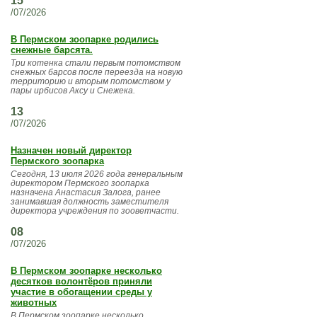
15
/07/2026
В Пермском зоопарке родились
снежные барсята.
Три котенка стали первым потомством
снежных барсов после переезда на новую
территорию и вторым потомством у
пары ирбисов Аксу и Снежека.
13
/07/2026
Назначен новый директор
Пермского зоопарка
Сегодня, 13 июля 2026 года генеральным
директором Пермского зоопарка
назначена Анастасия Залога, ранее
занимавшая должность заместителя
директора учреждения по зооветчасти.
08
/07/2026
В Пермском зоопарке несколько
десятков волонтёров приняли
участие в обогащении среды у
животных
В Пермском зоопарке несколько