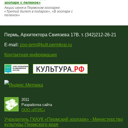
зоопарк с пеленок»
Акции июня в Пермском зоопарке:
«Третий билет в подарок», «В зоопарк с
пеленок»
Пермь, Архитектора Свиязева 17В. т. (342)212-26-21
E-mail:
zoo-prm@kult.permkrai.ru
Контактная информация
2011
Разработка сайта
OOO «ИТИС»
Учредитель ГКАУК «Пермский зоопарк» - Министерство
культуры Пермского края