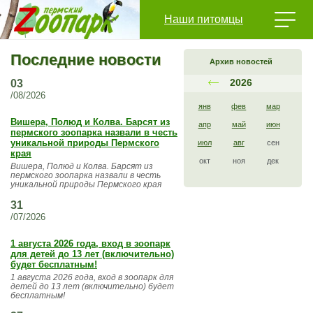
Наши питомцы
Последние новости
Архив новостей
2026
03
/08/2026
янв
фев
мар
Вишера, Полюд и Колва. Барсят из
апр
май
июн
пермского зоопарка назвали в честь
уникальной природы Пермского
июл
авг
сен
края
окт
ноя
дек
Вишера, Полюд и Колва. Барсят из
пермского зоопарка назвали в честь
уникальной природы Пермского края
31
/07/2026
1 августа 2026 года, вход в зоопарк
для детей до 13 лет (включительно)
будет бесплатным!
1 августа 2026 года, вход в зоопарк для
детей до 13 лет (включительно) будет
бесплатным!