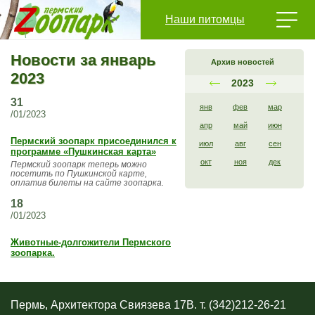
Наши питомцы
Новости за январь
Архив новостей
2023
2023
31
янв
фев
мар
/01/2023
апр
май
июн
Пермский зоопарк присоединился к
июл
авг
сен
программе «Пушкинская карта»
окт
ноя
дек
Пермский зоопарк теперь можно
посетить по Пушкинской карте,
оплатив билеты на сайте зоопарка.
18
/01/2023
Животные-долгожители Пермского
зоопарка.
Пермь, Архитектора Свиязева 17В. т. (342)212-26-21