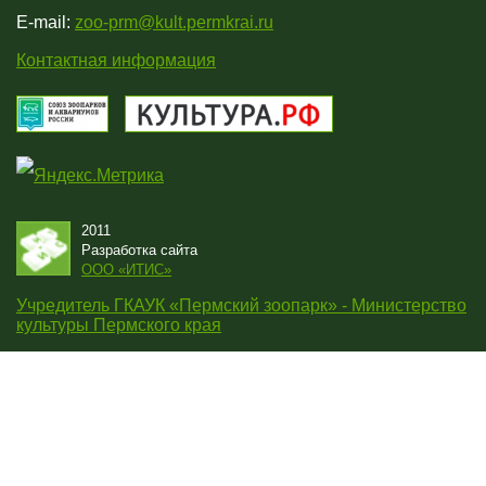
E-mail:
zoo-prm@kult.permkrai.ru
Контактная информация
2011
Разработка сайта
OOO «ИТИС»
Учредитель ГКАУК «Пермский зоопарк» - Министерство
культуры Пермского края