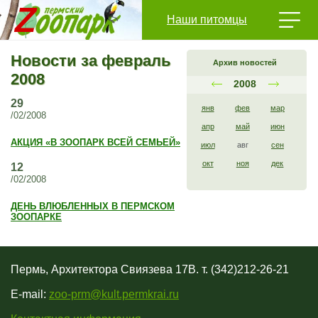
Наши питомцы
Новости за февраль
Архив новостей
2008
2008
29
янв
фев
мар
/02/2008
апр
май
июн
АКЦИЯ «В ЗООПАРК ВСЕЙ СЕМЬЕЙ»
июл
авг
сен
окт
ноя
дек
12
/02/2008
ДЕНЬ ВЛЮБЛЕННЫХ В ПЕРМСКОМ
ЗООПАРКЕ
Пермь, Архитектора Свиязева 17В. т. (342)212-26-21
E-mail:
zoo-prm@kult.permkrai.ru