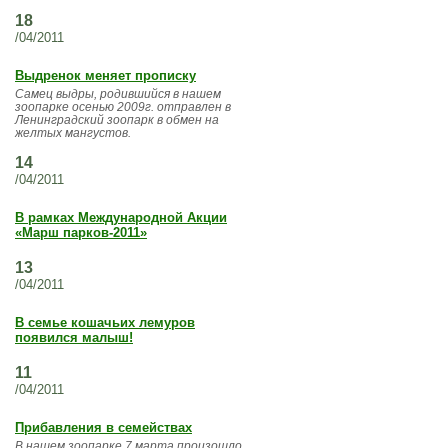
18
/04/2011
Выдренок меняет прописку
Самец выдры, родившийся в нашем
зоопарке осенью 2009г. отправлен в
Ленинградский зоопарк в обмен на
желтых мангустов.
14
/04/2011
В рамках Международной Акции
«Марш парков-2011»
13
/04/2011
В семье кошачьих лемуров
появился малыш!
11
/04/2011
Прибавления в семействах
В нашем зоопарке 7 марта произошло