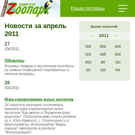
Наши питомцы
Новости за апрель
Архив новостей
2011
2011
27
янв
фев
мар
/04/2011
апр
май
июн
Обезьяны
июл
авг
сен
Кошачьи лемуры и восточные колобусы
окт
ноя
дек
из зимних помещений перебрались в
летние вольеры...
26
/04/2011
Игра-соревнование юных экологов
24 апреля в зоопарке состоялась
краевая игра-соревнование юных
экологов "Как много в Пермском крае
красоты". Победителями стали ребята
из п. Юго-Камский, с. Платошино и г.
Краснокамска. Фотоальбом "Марш
парков" смотрите в разделе
"Фотогалерея".