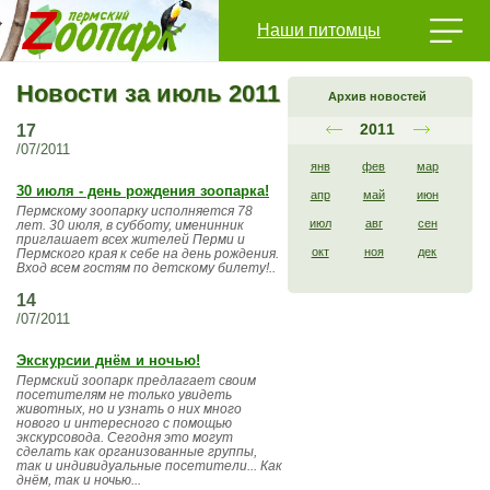
Наши питомцы
Новости за июль 2011
Архив новостей
2011
17
/07/2011
янв
фев
мар
30 июля - день рождения зоопарка!
апр
май
июн
Пермскому зоопарку исполняется 78
июл
авг
сен
лет. 30 июля, в субботу, именинник
приглашает всех жителей Перми и
окт
ноя
дек
Пермского края к себе на день рождения.
Вход всем гостям по детскому билету!..
14
/07/2011
Экскурсии днём и ночью!
Пермский зоопарк предлагает своим
посетителям не только увидеть
животных, но и узнать о них много
нового и интересного с помощью
экскурсовода. Сегодня это могут
сделать как организованные группы,
так и индивидуальные посетители... Как
днём, так и ночью...