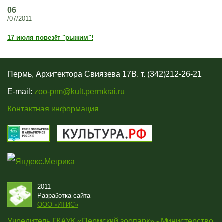
06
/07/2011
17 июля повезёт "рыжим"!
Пермь, Архитектора Свиязева 17В. т. (342)212-26-21
E-mail:
zoo-prm@kult.permkrai.ru
Контактная информация
2011
Разработка сайта
OOO «ИТИС»
Учредитель ГКАУК «Пермский зоопарк» - Министерство