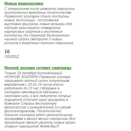
Новые видеоролики
С открытием после ремонта павильона
экзотических животных посетителям
Пермского зоопарка стали доступны
новые экспозиции - постоянная
выставка грызунов, новые вольеры для
обезьян красноруких тамаринов,
карликовых игрунков и восточных
колобусов. На странице Видеоролики
нашего сайта смотрите 5 новых
роликов о животных данного павильона.
16
/10/2012
Ночной зоопарк готовит сюрпризы
Только 19 октября долгожданный
НОЧНОЙ ЗООПАРК! Пермский зоопарк
закрывает летний сезон полуночным
марафоном с 20 до 24 часов (касса
работает до 23 час.) Впервые в
зоопарке светящиеся обезьяны и
световое шоу, а все любители острых
ощущений получат шанс выиграть в
Комнате Страха бесплатную
фотосессию с ручным Боней (со своим
фотоаппаратом). Посетителей
Ночного зоопарка ждет увлекательная
программа и много-много сюрпризов. Все
пришедшие смогут увидеть новые грани
старых павильонов! Ждем Вас!!!