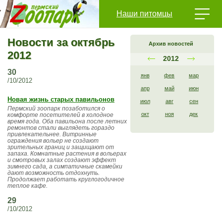
Наши питомцы
Новости за октябрь
Архив новостей
2012
2012
30
янв
фев
мар
/10/2012
апр
май
июн
Новая жизнь старых павильонов
июл
авг
сен
Пермский зоопарк позаботился о
окт
ноя
дек
комфорте посетителей в холодное
время года. Оба павильона после летних
ремонтов стали выглядеть гораздо
привлекательнее. Витринные
ограждения вольер не создают
зрительных границ и защищают от
запаха. Комнатные растения в вольерах
и смотровых залах создают эффект
зимнего сада, а симпатичные скамейки
дают возможность отдохнуть.
Продолжает работать круглогодичное
теплое кафе.
29
/10/2012