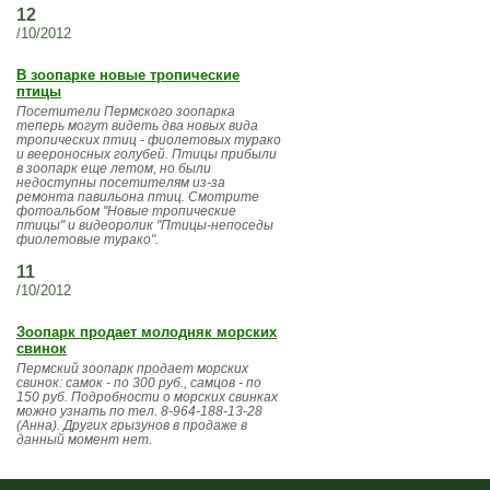
12
/10/2012
В зоопарке новые тропические
птицы
Посетители Пермского зоопарка
теперь могут видеть два новых вида
тропических птиц - фиолетовых турако
и веероносных голубей. Птицы прибыли
в зоопарк еще летом, но были
недоступны посетителям из-за
ремонта павильона птиц. Смотрите
фотоальбом "Новые тропические
птицы" и видеоролик "Птицы-непоседы
фиолетовые турако".
11
/10/2012
Зоопарк продает молодняк морских
свинок
Пермский зоопарк продает морских
свинок: самок - по 300 руб., самцов - по
150 руб. Подробности о морских свинках
можно узнать по тел. 8-964-188-13-28
(Анна). Других грызунов в продаже в
данный момент нет.