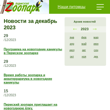
Наши питомцы
Новости за декабрь
Архив новостей
2023
2023
29
янв
фев
мар
/12/2023
апр
май
июн
Программа на новогодние каникулы
июл
авг
сен
в Пермском зоопарке
окт
ноя
дек
29
/12/2023
Время работы зоопарка и
акватеррариума в новогодние
каникулы
15
/12/2023
Пермский зоопарк приглашает на
новогоднюю ёлку.