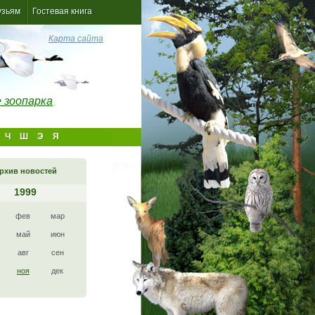
узьям
Гостевая книга
Карта сайта
 зоопарка
Ч
Ш
Э
Я
рхив новостей
1999
фев
мар
май
июн
авг
сен
ноя
дек