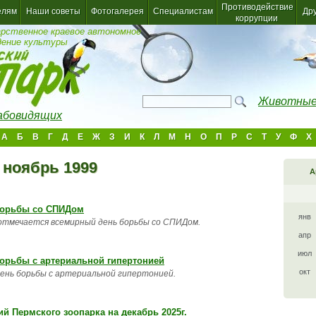
Противодействие
елям
Наши советы
Фотогалерея
Специалистам
Др
коррупции
арственное краевое автономное
дение культуры
Животные
лабовидящих
А
Б
В
Г
Д
Е
Ж
З
И
К
Л
М
Н
О
П
Р
С
Т
У
Ф
Х
 ноябрь 1999
А
борьбы со СПИДом
янв
 отмечается всемирный день борьбы со СПИДом.
апр
июл
орьбы с артериальной гипертонией
окт
день борьбы с артериальной гипертонией.
 Пермского зоопарка на декабрь 2025г.