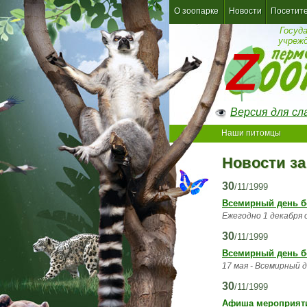
О зоопарке
Новости
Посетит
Госуд
учреж
Версия для с
Наши питомцы
Новости за
30
/11/1999
Всемирный день 
Ежегодно 1 декабря
30
/11/1999
Всемирный день б
17 мая - Всемирный 
30
/11/1999
Афиша мероприятий