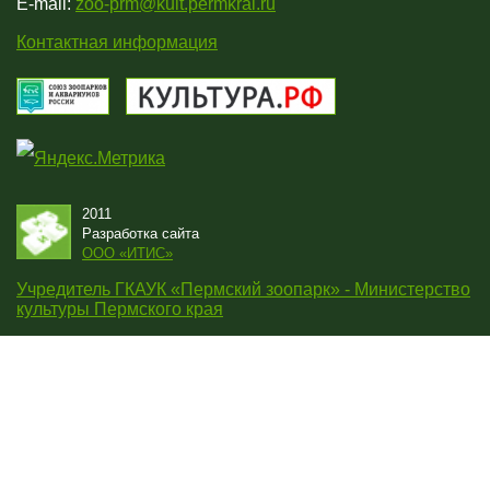
E-mail:
zoo-prm@kult.permkrai.ru
Контактная информация
2011
Разработка сайта
OOO «ИТИС»
Учредитель ГКАУК «Пермский зоопарк» - Министерство
культуры Пермского края