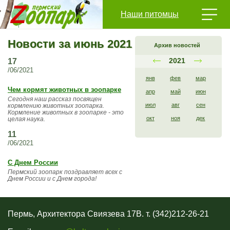
Наши питомцы
Новости за июнь 2021
Архив новостей
2021
17
/06/2021
янв
фев
мар
Чем кормят животных в зоопарке
апр
май
июн
Сегодня наш рассказ посвящен
июл
авг
сен
кормлению животных зоопарка.
Кормление животных в зоопарке - это
окт
ноя
дек
целая наука.
11
/06/2021
С Днем России
Пермский зоопарк поздравляет всех с
Днем России и с Днем города!
Пермь, Архитектора Свиязева 17В. т. (342)212-26-21