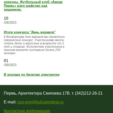
опекуны. Футбольный клуб «Амкар
Пермь» взял шефство над
хищником.
10
/09/2023
Итоги конкурса "День журавля"
К Всемирному дню журавля мы проводили
творческий конкурс. Участниками могли
стать дети и взрослые в возрасте от 2
лет и старше. Количество участников в
данном проекте составило более 250
человек .
01
/09/2023
В зоопарк по билетам электрички
Пермь, Архитектора Свиязева 17В. т. (342)212-26-21
E-mail:
zoo-prm@kult.permkrai.ru
Контактная информация