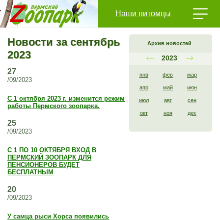
Наши питомцы
Новости за сентябрь
Архив новостей
2023
2023
27
янв
фев
мар
/09/2023
апр
май
июн
С 1 октября 2023 г. изменится режим
июл
авг
сен
работы Пермского зоопарка.
окт
ноя
дек
25
/09/2023
С 1 ПО 10 ОКТЯБРЯ ВХОД В
ПЕРМСКИЙ ЗООПАРК ДЛЯ
ПЕНСИОНЕРОВ БУДЕТ
БЕСПЛАТНЫМ
20
/09/2023
У самца рыси Хорса появились