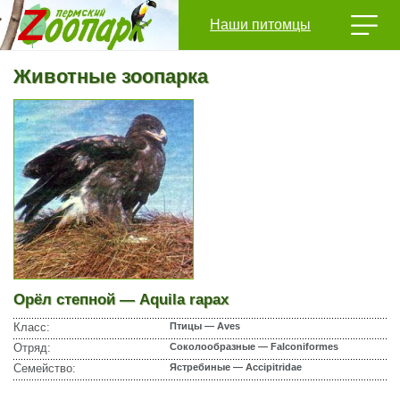
Наши питомцы
Животные зоопарка
Орёл степной — Aquila rapax
Класс:
Птицы — Aves
Отряд:
Соколообразные — Falconiformes
Семейство:
Ястребиные — Accipitridae