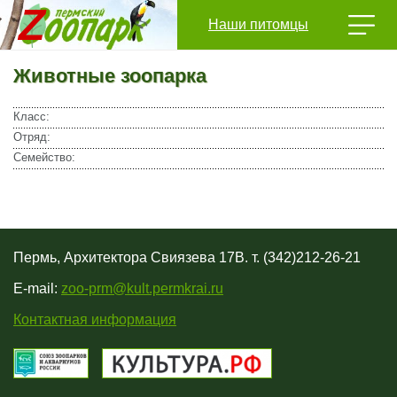
Наши питомцы
Животные зоопарка
Класс:
Отряд:
Семейство:
Пермь, Архитектора Свиязева 17В. т. (342)212-26-21
E-mail:
zoo-prm@kult.permkrai.ru
Контактная информация