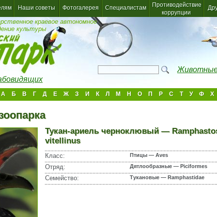
Противодействие
елям
Наши советы
Фотогалерея
Специалистам
Др
коррупции
арственное краевое автономное
дение культуры
Животные
лабовидящих
А
Б
В
Г
Д
Е
Ж
З
И
К
Л
М
Н
О
П
Р
С
Т
У
Ф
Х
зоопарка
Тукан-ариель черноклювый — Ramphastos 
vitellinus
Класс:
Птицы — Aves
Отряд:
Дятлообразные — Piciformes
Семейство:
Тукановые — Ramphastidae