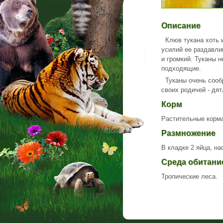
Описание
Клюв тукана хоть и
усилий ее раздавлив
и громкий. Туканы 
подходящие.
Туканы очень сообр
своих родичей - дя
Корм
Растительные корма
Размножение
В кладке 2 яйца, н
Среда обитан
Тропические леса.