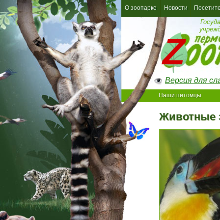
О зоопарке
Новости
Посетит
Госуд
учреж
Версия для с
Наши питомцы
Животные 