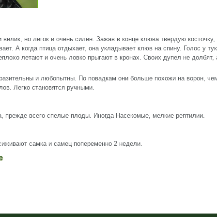
 велик, но легок и очень силен. Зажав в конце клюва твердую косточку,
ает. А когда птица отдыхает, она укладывает клюв на спину. Голос у ту
неплохо летают и очень ловко прыгают в кронах. Своих дупел не долбят,
азительны и любопытны. По повадкам они больше похожи на ворон, чем
тлов. Легко становятся ручными.
, прежде всего спелые плоды. Иногда Насекомые, мелкие рептилии.
асиживают самка и самец попеременно 2 недели.
ие