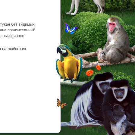
 тукан без видимых
кана пронзительный
 а выискивают
 на любого из