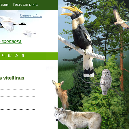
узьям
Гостевая книга
Карта сайта
 зоопарка
Ч
Ш
Э
Я
vitellinus