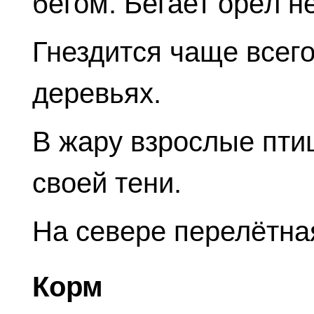
бегом. Бегает орёл н
Гнездится чаще всего
деревьях.
В жару взрослые пти
своей тени.
На севере перелётная
Корм