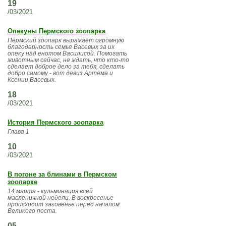
19
/03/2021
Опекуны Пермского зоопарка
Пермский зоопарк выражает огромную
благодарность семье Васевых за их
опеку над енотом Василисой. Помогать
животным сейчас, не ждать, что кто-то
сделает доброе дело за тебя, сделать
добро самому - вот девиз Артема и
Ксении Васевых.
18
/03/2021
История Пермского зоопарка
Глава 1
10
/03/2021
В погоне за блинами в Пермском
зоопарке
14 марта - кульминация всей
масленичной недели. В воскресенье
происходит заговенье перед началом
Великого поста.
05