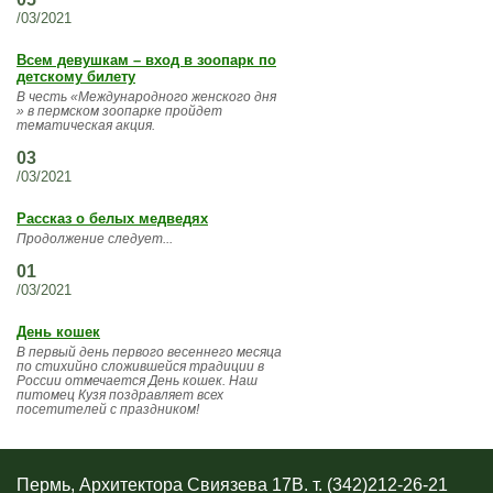
/03/2021
Всем девушкам – вход в зоопарк по
детскому билету
В честь «Международного женского дня
» в пермском зоопарке пройдет
тематическая акция.
03
/03/2021
Рассказ о белых медведях
Продолжение следует...
01
/03/2021
День кошек
В первый день первого весеннего месяца
по стихийно сложившейся традиции в
России отмечается День кошек. Наш
питомец Кузя поздравляет всех
посетителей с праздником!
Пермь, Архитектора Свиязева 17В. т. (342)212-26-21