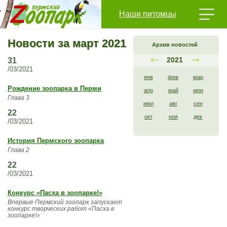
Наши питомцы
Новости за март 2021
Архив новостей
2021
31
/03/2021
янв
фев
мар
Рождение зоопарка в Перми
апр
май
июн
Глава 3
июл
авг
сен
22
окт
ноя
дек
/03/2021
История Пермского зоопарка
Глава 2
22
/03/2021
Конкурс «Пасха в зоопарке!»
Впервые Пермский зоопарк запускает
конкурс творческих работ «Пасха в
зоопарке!»