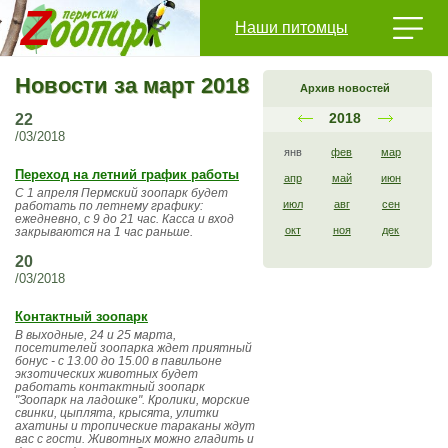
Наши питомцы
Новости за март 2018
Архив новостей
2018
22
/03/2018
янв
фев
мар
Переход на летний график работы
апр
май
июн
С 1 апреля Пермский зоопарк будет
июл
авг
сен
работать по летнему графику:
ежедневно, с 9 до 21 час. Касса и вход
окт
ноя
дек
закрываются на 1 час раньше.
20
/03/2018
Контактный зоопарк
В выходные, 24 и 25 марта,
посетителей зоопарка ждет приятный
бонус - с 13.00 до 15.00 в павильоне
экзотических животных будет
работать контактный зоопарк
"Зоопарк на ладошке". Кролики, морские
свинки, цыплята, крысята, улитки
ахатины и тропические тараканы ждут
вас с гости. Животных можно гладить и