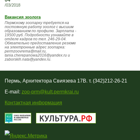
/03/2018
Вакансия зоолога
Пермскому зоопарку требуется на
постоянную работу зоолог с высшим
образованием по профилю. Зарплата -
19500 руб. Подробности узнавайте в
отделе кадров по тел. 246-29-04.
Обязательно предоставление резюме
на электронные адрес зоопарка:
permzoovrema@mail.ru,
tania.cherepanowa2016@yandex.ru и
zaborskih.nata@yandex.ru.
Пермь, Архитектора Свиязева 17В. т. (342)212-26-21
E-mail:
zoo-prm@kult.permkrai.ru
Контактная информация