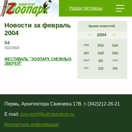
Наши питомцы
Новости за февраль
Архив новостей
2004
2004
04
янв
фев
мар
/02/2004
апр
май
июн
ФЕСТИВАЛЬ "ЗООПАРК СНЕЖНЫХ
июл
авг
сен
ЗВЕРЕЙ"
окт
ноя
дек
Пермь, Архитектора Свиязева 17В. т. (342)212-26-21
E-mail:
zoo-prm@kult.permkrai.ru
Контактная информация