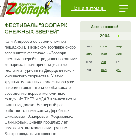
Наши питомцы
ФЕСТИВАЛЬ "ЗООПАРК
Архив новостей
СНЕЖНЫХ ЗВЕРЕЙ"
2004
Юля Андреева со своей снежной
янв
фев
мар
лошадкой В Пермском зоопарке скоро
завершится фестиваль «Зоопарк
апр
май
июн
снежных зверей». Традиционно одними
июл
авг
сен
из первых в нем приняли участие
геологи и туристы из Дворца детско -
окт
ноя
дек
юношеского творчества. У этих
крупных слаженных коллективов уже
накоплен опыт, что способствовало
возведению первых монолитных
фигур. Их ТИГР и УДАВ впечатляют и
видны издалека. Не первый раз
работают с нами семьи Дерябиных,
Симаковых, Замеровых, Ходыревых,
Санниковых. Знания прошлых лет
помогли этим маленьким группам
быстро создать интересные