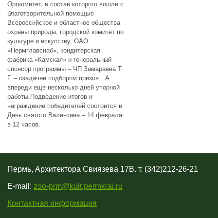
Оргкомитет, в состав которого вошли с
благотворительной помощью
Всероссийское и областное общества
охраны природы, городской комитет по
культуре и искусству, ОАО
«Пермглавснаб», кондитерская
фабрика «Камская» и генеральный
спонсор программы – ЧП Замараева Т.
Г. – озадачен подбором призов…А
впереди еще несколько дней упорной
работы.Подведение итогов и
награждение победителей состоится в
День святого Валентина – 14 февраля
в 12 часов.
Пермь, Архитектора Свиязева 17В. т. (342)212-26-21
E-mail:
zoo-prm@kult.permkrai.ru
Контактная информация