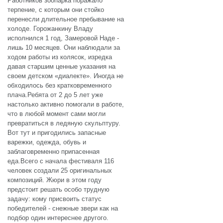
Работников зоопарка поражало
терпение, с которым они стойко
перенесли длительное пребывание на
холоде. Горожанкину Владу
исполнился 1 год, Замеровой Наде -
лишь 10 месяцев. Они наблюдали за
ходом работы из колясок, изредка
давая старшим ценные указания на
своем детском «диалекте». Иногда не
обходилось без кратковременного
плача.Ребята от 2 до 5 лет уже
настолько активно помогали в работе,
что в любой момент сами могли
превратиться в ледяную скульптуру.
Вот тут и пригодились запасные
варежки, одежда, обувь и
заблаговременно припасенная
еда.Всего с начала фестиваля 116
человек создали 25 оригинальных
композиций. Жюри в этом году
предстоит решать особо трудную
задачу: кому присвоить статус
победителей - снежные звери как на
подбор один интереснее другого.