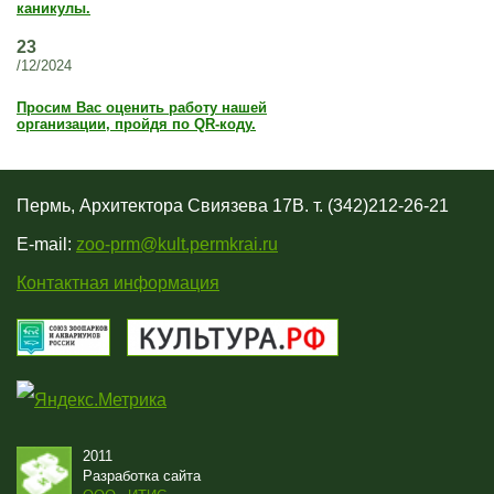
каникулы.
23
/12/2024
Просим Вас оценить работу нашей
организации, пройдя по QR-коду.
Пермь, Архитектора Свиязева 17В. т. (342)212-26-21
E-mail:
zoo-prm@kult.permkrai.ru
Контактная информация
2011
Разработка сайта