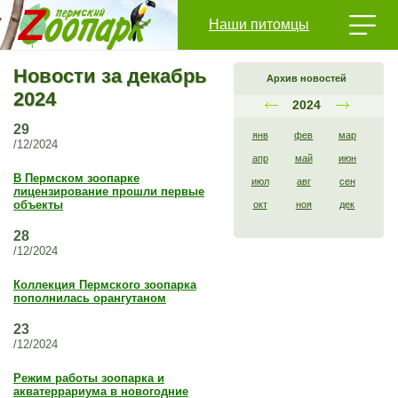
Наши питомцы
Новости за декабрь
Архив новостей
2024
2024
29
янв
фев
мар
/12/2024
апр
май
июн
В Пермском зоопарке
июл
авг
сен
лицензирование прошли первые
объекты
окт
ноя
дек
28
/12/2024
Коллекция Пермского зоопарка
пополнилась орангутаном
23
/12/2024
Режим работы зоопарка и
акватеррариума в новогодние