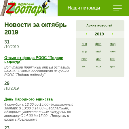
Наши питомцы
Новости за октябрь
Архив новостей
2019
2019
31
янв
фев
мар
/10/2019
апр
май
июн
Отзыв от фонда РООС "Подари
июл
авг
сен
надежду"
окт
ноя
дек
Вот такой приятный отзыв оставили
нам наши юные посетители из фонда
РООС "Подари надежду"
29
/10/2019
День Народного единства
4 октября с 12:00 до 15:00 - Контактный
зоопарк В 13:00 и 14:00 - Бесплатные,
обзорные, увлекательные экскурсии по
зоопарку С 14:00 до 15:00 - Прогулки и
фото с Козлёнком !
23