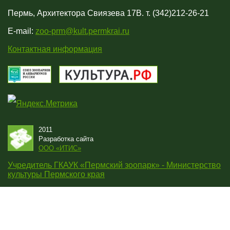
Пермь, Архитектора Свиязева 17В. т. (342)212-26-21
E-mail:
zoo-prm@kult.permkrai.ru
Контактная информация
2011
Разработка сайта
OOO «ИТИС»
Учредитель ГКАУК «Пермский зоопарк» - Министерство
культуры Пермского края