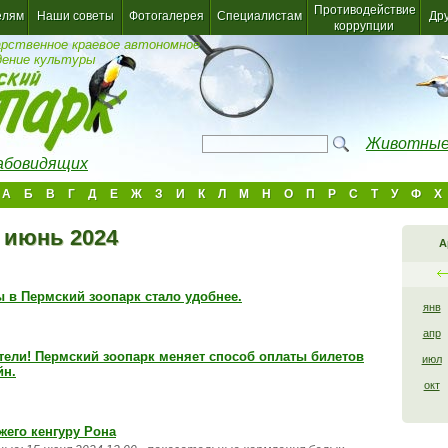
Противодействие
елям
Наши советы
Фотогалерея
Специалистам
Др
коррупции
арственное краевое автономное
дение культуры
Животные
лабовидящих
А
Б
В
Г
Д
Е
Ж
З
И
К
Л
М
Н
О
П
Р
С
Т
У
Ф
Х
 июнь 2024
А
 в Пермский зоопарк стало удобнее.
янв
апр
ели! Пермский зоопарк меняет способ оплаты билетов
июл
йн.
окт
жего кенгуру Рона