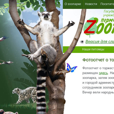
О зоопарке
Новости
Посетит
Госуд
учреж
Версия для с
Наши питомцы
Фотоотчет о т
Фотоотчет о торжес
размещен
здесь
. Н
зоопарка, затем зо
и городой админист
сотрудников зоопар
Вечер вели народны