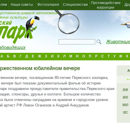
Противодействие
елям
Наши советы
Фотогалерея
Специалистам
Др
коррупции
арственное краевое автономное
дение культуры
Животные
лабовидящих
А
Б
В
Г
Д
Е
Ж
З
И
К
Л
М
Н
О
П
Р
С
Т
У
Ф
Х
оржественном юбилейном вечере
А
твенном вечере, посвященном 80-летию Пермского зоопарка,
а вечере был показан документальный фильм об истории
опарк поздравили проедставители правительства Пермского края
янв
рации, спонсоры, друзья и коллеги. Большое количество
апр
ка были отмечены наградами на краевом и городском уровне.
июл
й артист РФ Левон Оганезов и Андрей Анкудинов.
окт