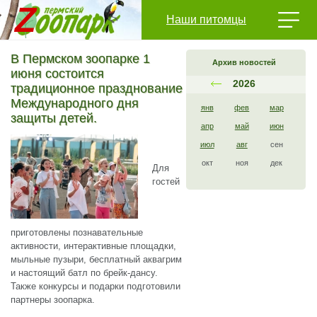
Наши питомцы
В Пермском зоопарке 1
Архив новостей
июня состоится
2026
традиционное празднование
Международного дня
янв
фев
мар
защиты детей.
апр
май
июн
июл
авг
сен
окт
ноя
дек
Для
гостей
приготовлены познавательные
активности, интерактивные площадки,
мыльные пузыри, бесплатный аквагрим
и настоящий батл по брейк-дансу.
Также конкурсы и подарки подготовили
партнеры зоопарка.