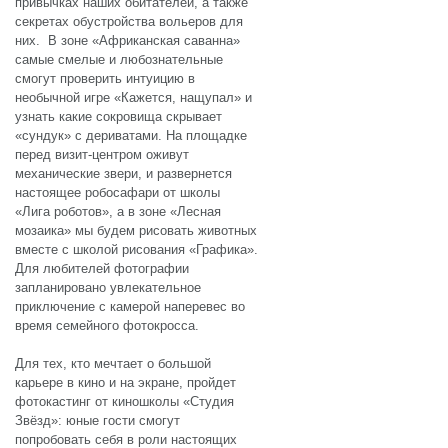
привычках наших обитателей, а также
секретах обустройства вольеров для
них. В зоне «Африканская саванна»
самые смелые и любознательные
смогут проверить интуицию в
необычной игре «Кажется, нащупал» и
узнать какие сокровища скрывает
«сундук» с дериватами. На площадке
перед визит-центром оживут
механические звери, и развернется
настоящее робосафари от школы
«Лига роботов», а в зоне «Лесная
мозаика» мы будем рисовать животных
вместе с школой рисования «Графика».
Для любителей фотографии
запланировано увлекательное
приключение с камерой наперевес во
время семейного фотокросса.
Для тех, кто мечтает о большой
карьере в кино и на экране, пройдет
фотокастинг от киношколы «Студия
Звёзд»: юные гости смогут
попробовать себя в роли настоящих