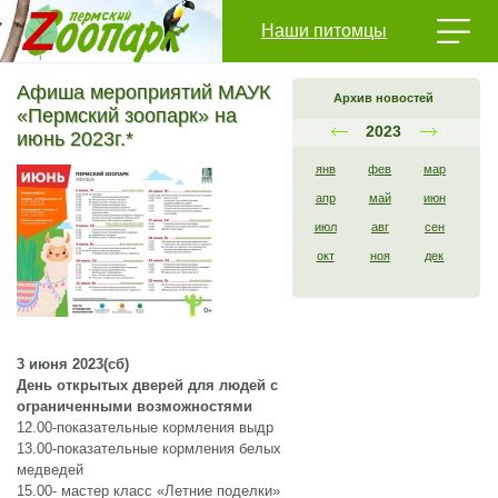
Наши питомцы
Афиша мероприятий МАУК
Архив новостей
«Пермский зоопарк» на
2023
июнь 2023г.*
янв
фев
мар
апр
май
июн
июл
авг
сен
окт
ноя
дек
3 июня 2023(сб)
День открытых дверей для людей с
ограниченными возможностями
12.00-показательные кормления выдр
13.00-показательные кормления белых
медведей
15.00- мастер класс «Летние поделки»