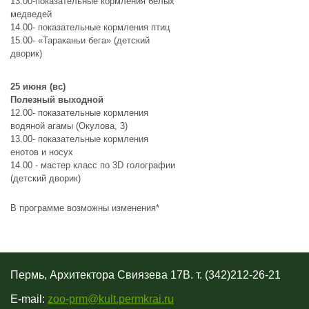
13.00-показательные кормления белых
медведей
14.00- показательные кормления птиц
15.00- «Тараканьи бега» (детский
дворик)
25 июня (вс)
Полезный выходной
12.00- показательные кормления
водяной агамы (Окулова, 3)
13.00- показательные кормления
енотов и носух
14.00 - мастер класс по 3D голографии
(детский дворик)
В программе возможны изменения*
Пермь, Архитектора Свиязева 17В. т. (342)212-26-21
E-mail:
zoo-prm@kult.permkrai.ru