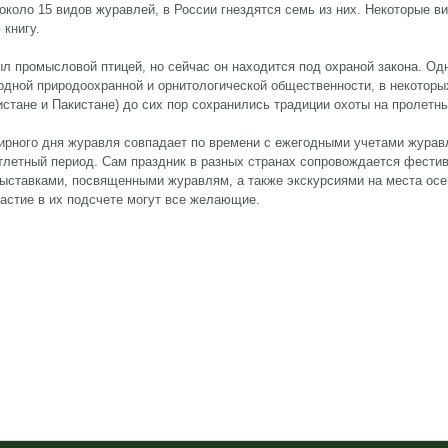
около 15 видов журавлей, в России гнездятся семь из них. Некоторые 
 книгу.
ыл промысловой птицей, но сейчас он находится под охраной закона. Од
дной природоохранной и орнитологической общественности, в некоторы
истане и Пакистане) до сих пор сохранились традиции охоты на пролетн
рного дня журавля совпадает по времени с ежегодными учетами журав
тлетный период. Сам праздник в разных странах сопровождается фести
ыставками, посвященными журавлям, а также экскурсиями на места осе
частие в их подсчете могут все желающие.