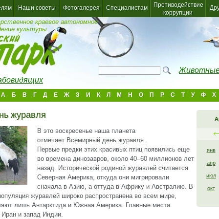
Противодействие
елям
Наши советы
Фотогалерея
Специалистам
Др
коррупции
арственное краевое автономное
дение культуры
Животные
лабовидящих
А
Б
В
Г
Д
Е
Ж
З
И
К
Л
М
Н
О
П
Р
С
Т
У
Ф
Х
нь журавля
А
В это воскресенье наша планета
отмечает Всемирный день журавля .
Первые предки этих красивых птиц появились еще
янв
во времена динозавров, около 40–60 миллионов лет
апр
назад. Исторической родиной журавлей считается
июл
Северная Америка, откуда они мигрировали
сначала в Азию, а оттуда в Африку и Австралию. В
окт
опуляция журавлей широко распространена во всем мире,
ляют лишь Антарктида и Южная Америка. Главные места
 Иран и запад Индии.