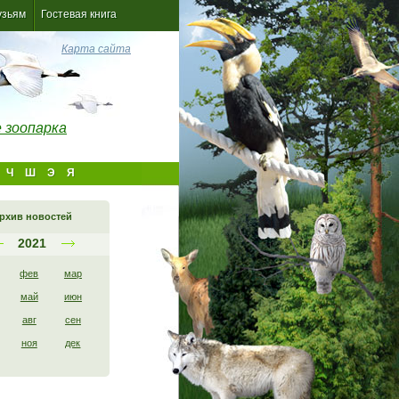
узьям
Гостевая книга
Карта сайта
 зоопарка
Ч
Ш
Э
Я
рхив новостей
2021
фев
мар
май
июн
авг
сен
ноя
дек