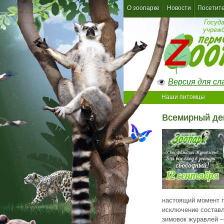
О зоопарке
Новости
Посетит
Госуд
учреж
Версия для с
Наши питомцы
Всемирный де
настоящий момент п
исключение состав
зимовок журавлей –