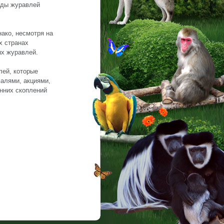
виды журавлей
нако, несмотря на
х странах
ых журавлей.
лей, которые
валями, акциями,
нних скоплений