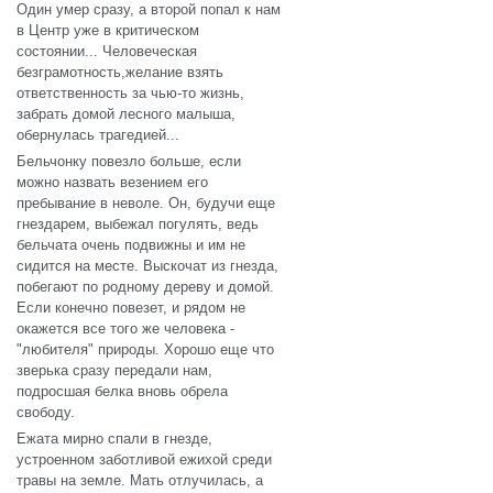
Один умер сразу, а второй попал к нам
в Центр уже в критическом
состоянии... Человеческая
безграмотность,желание взять
ответственность за чью-то жизнь,
забрать домой лесного малыша,
обернулась трагедией...
Бельчонку повезло больше, если
можно назвать везением его
пребывание в неволе. Он, будучи еще
гнездарем, выбежал погулять, ведь
бельчата очень подвижны и им не
сидится на месте. Выскочат из гнезда,
побегают по родному дереву и домой.
Если конечно повезет, и рядом не
окажется все того же человека -
"любителя" природы. Хорошо еще что
зверька сразу передали нам,
подросшая белка вновь обрела
свободу.
Ежата мирно спали в гнезде,
устроенном заботливой ежихой среди
травы на земле. Мать отлучилась, а