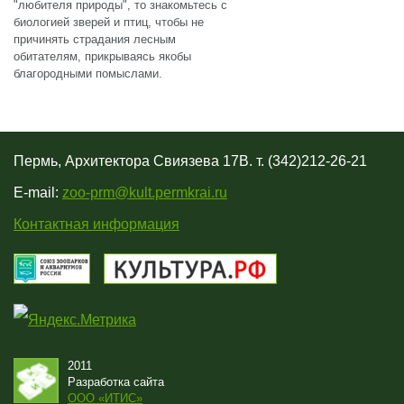
"любителя природы", то знакомьтесь с
биологией зверей и птиц, чтобы не
причинять страдания лесным
обитателям, прикрываясь якобы
благородными помыслами.
Пермь, Архитектора Свиязева 17В. т. (342)212-26-21
E-mail:
zoo-prm@kult.permkrai.ru
Контактная информация
2011
Разработка сайта
OOO «ИТИС»