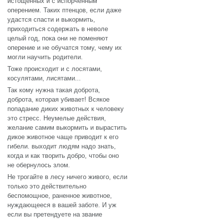
истощенных и с испорченным
оперением. Таких птенцов, если даже
удастся спасти и выкормить,
приходиться содержать в неволе
целый год, пока они не поменяют
оперение и не обучатся тому, чему их
могли научить родители.
Тоже происходит и с лосятами,
косулятами, лисятами...
Так кому нужна такая доброта,
доброта, которая убивает! Всякое
попадание диких животных к человеку
это стресс. Неумелые действия,
желание самим выкормить и вырастить
дикое животное чаще приводит к его
гибели. выходит людям надо знать,
когда и как творить добро, чтобы оно
не обернулось злом.
Не трогайте в лесу ничего живого, если
только это действительно
беспомощное, раненное животное,
нуждающееся в вашей заботе. И уж
если вы претендуете на звание