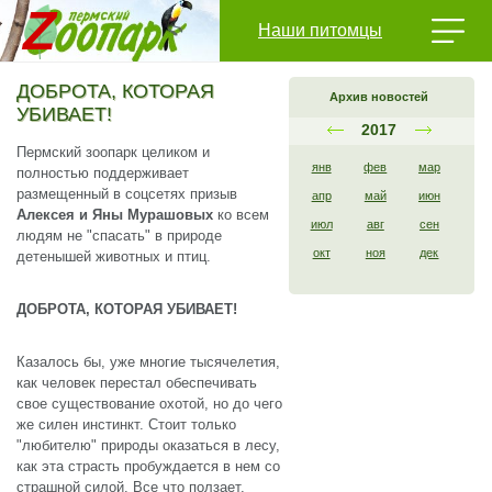
Наши питомцы
ДОБРОТА, КОТОРАЯ
Архив новостей
УБИВАЕТ!
2017
Пермский зоопарк целиком и
янв
фев
мар
полностью поддерживает
размещенный в соцсетях призыв
апр
май
июн
Алексея и Яны Мурашовых
ко всем
июл
авг
сен
людям не "спасать" в природе
окт
ноя
дек
детенышей животных и птиц.
ДОБРОТА, КОТОРАЯ УБИВАЕТ!
Казалось бы, уже многие тысячелетия,
как человек перестал обеспечивать
свое существование охотой, но до чего
же силен инстинкт. Стоит только
"любителю" природы оказаться в лесу,
как эта страсть пробуждается в нем со
страшной силой. Все что ползает,