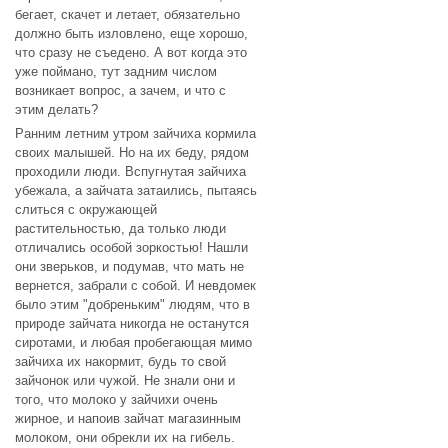
бегает, скачет и летает, обязательно
должно быть изловлено, еще хорошо,
что сразу не съедено. А вот когда это
уже поймано, тут задним числом
возникает вопрос, а зачем, и что с
этим делать?
Ранним летним утром зайчиха кормила
своих малышей. Но на их беду, рядом
проходили люди. Вспугнутая зайчиха
убежала, а зайчата затаились, пытаясь
слиться с окружающей
растительностью, да только люди
отличались особой зоркостью! Нашли
они зверьков, и подумав, что мать не
вернется, забрали с собой. И невдомек
было этим "добреньким" людям, что в
природе зайчата никогда не останутся
сиротами, и любая пробегающая мимо
зайчиха их накормит, будь то свой
зайчонок или чужой. Не знали они и
того, что молоко у зайчихи очень
жирное, и напоив зайчат магазинным
молоком, они обрекли их на гибель.