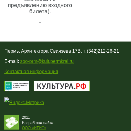
предъявлению входного
билета).
Пермь, Архитектора Свиязева 17В. т. (342)212-26-21
E-mail:
zoo-prm@kult.permkrai.ru
Контактная информация
2011
Разработка сайта
OOO «ИТИС»