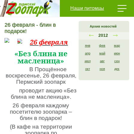
Наши питомцы
26 февраля - блин в
Архив новостей
подарок!
2012
26 февраля
янв
фев
мар
«Без блина не
апр
май
июн
масленица»
июл
авг
сен
В Прощённое
окт
ноя
дек
воскресенье, 26 февраля,
Пермский зоопарк
проводит акцию «Без
блина не масленица».
26 февраля каждому
посетителю зоопарка –
блин в подарок!
(В кафе на территории
зоопарка по