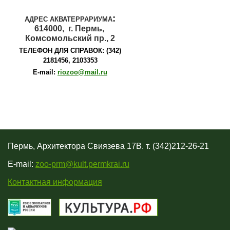
:
АДРЕС АКВАТЕРРАРИУМА
614000,
г. Пермь,
Комсомольский пр., 2
ТЕЛЕФОН ДЛЯ СПРАВОК: (342)
2181456, 2103353
E
-
mail
:
riozoo
@
mail
.
ru
Пермь, Архитектора Свиязева 17В. т. (342)212-26-21
E-mail:
zoo-prm@kult.permkrai.ru
Контактная информация