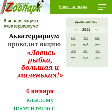
Наши питомцы
6 января акция в
Архив новостей
акватеррариуме
2011
Акватеррариум
янв
фев
мар
проводит акцию
апр
май
июн
«Ловись
июл
авг
сен
рыбка,
окт
ноя
дек
большая и
маленькая!»
6 января
каждому
посетителю с