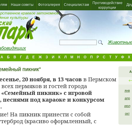
Противодействие
елям
Наши советы
Фотогалерея
Специалистам
Др
коррупции
арственное краевое автономное
дение культуры
Животные
лабовидящих
А
Б
В
Г
Д
Е
Ж
З
И
К
Л
М
Н
О
П
Р
С
Т
У
Ф
Х
Семейный пикник"
А
есенье, 20 ноября, в 13 часов
в Пермском
 всех пермяков и гостей города
янв
н
«Семейный пикник» с
игровой
 песнями под караоке и
конкурсом
апр
.
июл
е! На пикник принести с собой
окт
утерброд (красиво оформленный, с