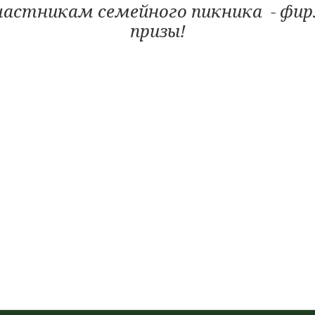
частникам семейного пикника
- фи
призы!