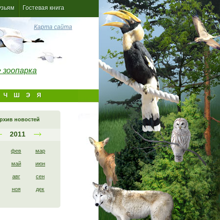
узьям
Гостевая книга
Карта сайта
 зоопарка
Ч
Ш
Э
Я
рхив новостей
2011
фев
мар
май
июн
авг
сен
ноя
дек