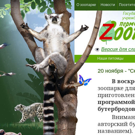
О зоопарке
Новости
Посетит
Госуд
учреж
Версия для с
Наши питомцы
20 ноября - "
В воскр
зоопарке для
приготовле
программой,
бутербродов
Внимани
авторский б
названием).