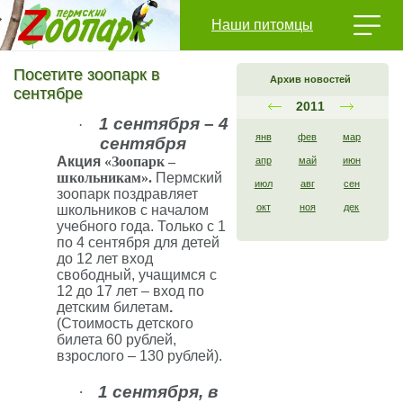
Наши питомцы
Посетите зоопарк в
Архив новостей
сентябре
2011
1 сентября – 4
·
янв
фев
мар
сентября
Акция
«Зоопарк –
апр
май
июн
школьникам».
Пермский
июл
авг
сен
зоопарк поздравляет
окт
ноя
дек
школьников с началом
учебного года. Только с 1
по 4 сентября для детей
до 12 лет вход
свободный, учащимся с
12 до 17 лет – вход по
детским билетам
.
(Стоимость детского
билета 60 рублей,
взрослого – 130 рублей).
·
1 сентября, в