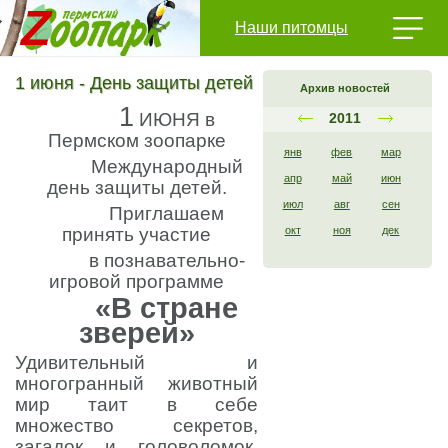
Наши питомцы
1 июня - День защиты детей
Архив новостей
1
ИЮНЯ в
2011
Пермском зоопарке
янв
фев
мар
Международный
апр
май
июн
день защиты детей.
июл
авг
сен
Приглашаем
принять участие
окт
ноя
дек
в познавательно-
игровой программе
«В стране
зверей»
Удивительный и
многогранный животный
мир таит в себе
множество секретов,
загадок и головоломок,