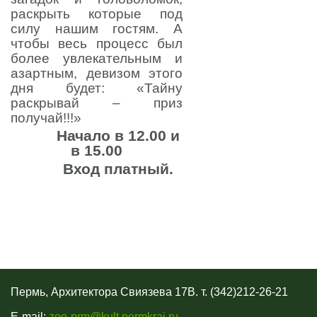
раскрыть которые под
силу нашим гостям. А
чтобы весь процесс был
более увлекательным и
азартным, девизом этого
дня будет: «Тайну
раскрывай – приз
получай!!!»
Начало в 12.00 и
в 15.00
Вход платный.
Пермь, Архитектора Свиязева 17В. т. (342)212-26-21
E-mail:
zoo-prm@kult.permkrai.ru