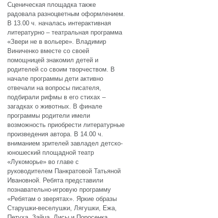
Сценическая площадка также
радовала разноцветным оформлением.
В 13.00 ч. началась интерактивная
литературно – театральная программа
«Звери не в вольере». Владимир
Виниченко вместе со своей
помощницей знакомил детей и
родителей со своим творчеством. В
начале программы дети активно
отвечали на вопросы писателя,
подбирали рифмы в его стихах –
загадках о животных. В финале
программы родители имели
возможность приобрести литературные
произведения автора. В 14.00 ч.
вниманием зрителей завладел детско-
юношеский площадной театр
«Лукоморье» во главе с
руководителем Панкратовой Татьяной
Ивановной. Ребята представили
познавательно-игровую программу
«Ребятам о зверятах». Яркие образы
Старушки-веселушки, Лягушки, Ежа,
Петуха, Зайца, Лисы и Поросенка