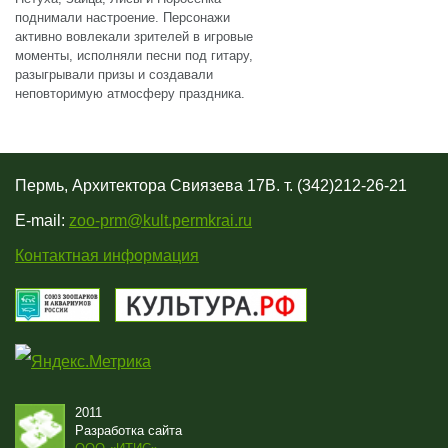
поднимали настроение. Персонажи
активно вовлекали зрителей в игровые
моменты, исполняли песни под гитару,
разыгрывали призы и создавали
неповторимую атмосферу праздника.
Пермь, Архитектора Свиязева 17В. т. (342)212-26-21
E-mail:
zoo-prm@kult.permkrai.ru
Контактная информация
2011
Разработка сайта