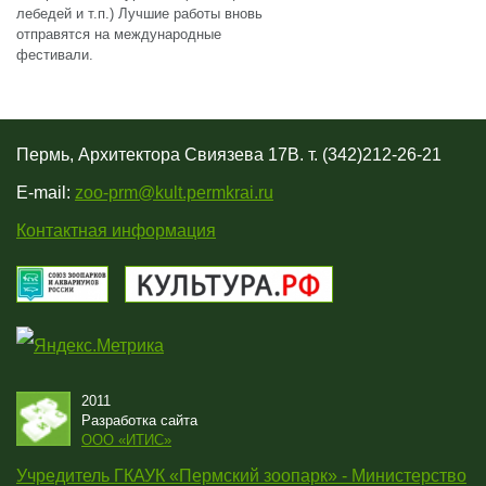
лебедей и т.п.) Лучшие работы вновь
отправятся на международные
фестивали.
Пермь, Архитектора Свиязева 17В. т. (342)212-26-21
E-mail:
zoo-prm@kult.permkrai.ru
Контактная информация
2011
Разработка сайта
OOO «ИТИС»
Учредитель ГКАУК «Пермский зоопарк» - Министерство