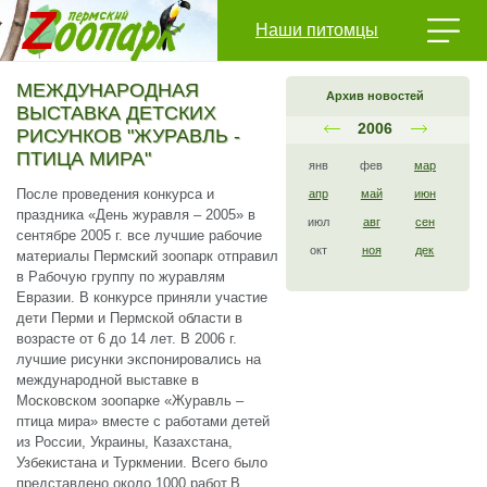
Наши питомцы
МЕЖДУНАРОДНАЯ
Архив новостей
ВЫСТАВКА ДЕТСКИХ
2006
РИСУНКОВ "ЖУРАВЛЬ -
ПТИЦА МИРА"
янв
фев
мар
После проведения конкурса и
апр
май
июн
праздника «День журавля – 2005» в
июл
авг
сен
сентябре 2005 г. все лучшие рабочие
окт
ноя
дек
материалы Пермский зоопарк отправил
в Рабочую группу по журавлям
Евразии. В конкурсе приняли участие
дети Перми и Пермской области в
возрасте от 6 до 14 лет. В 2006 г.
лучшие рисунки экспонировались на
международной выставке в
Московском зоопарке «Журавль –
птица мира» вместе с работами детей
из России, Украины, Казахстана,
Узбекистана и Туркмении. Всего было
представлено около 1000 работ.В