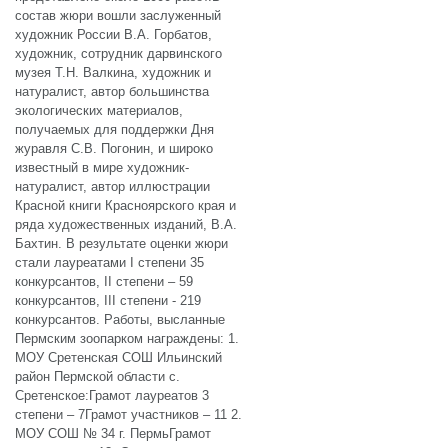
состав жюри вошли заслуженный
художник России В.А. Горбатов,
художник, сотрудник дарвинского
музея Т.Н. Валкина, художник и
натуралист, автор большинства
экологических материалов,
получаемых для поддержки Дня
журавля С.В. Погонин, и широко
известный в мире художник-
натуралист, автор иллюстрации
Красной книги Красноярского края и
ряда художественных изданий, В.А.
Бахтин. В результате оценки жюри
стали лауреатами I степени 35
конкурсантов, II степени – 59
конкурсантов, III степени - 219
конкурсантов. Работы, высланные
Пермским зоопарком награждены: 1.
МОУ Сретенская СОШ Ильинский
район Пермской области с.
Сретенское:Грамот лауреатов 3
степени – 7Грамот участников – 11 2.
МОУ СОШ № 34 г. ПермьГрамот