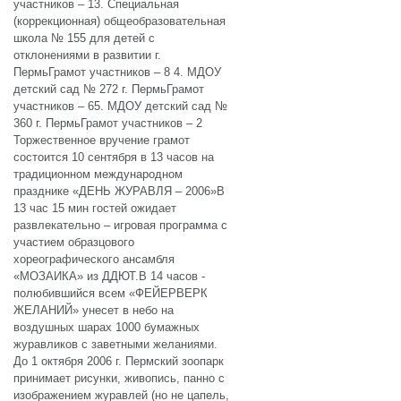
участников – 13. Специальная
(коррекционная) общеобразовательная
школа № 155 для детей с
отклонениями в развитии г.
ПермьГрамот участников – 8 4. МДОУ
детский сад № 272 г. ПермьГрамот
участников – 65. МДОУ детский сад №
360 г. ПермьГрамот участников – 2
Торжественное вручение грамот
состоится 10 сентября в 13 часов на
традиционном международном
празднике «ДЕНЬ ЖУРАВЛЯ – 2006»В
13 час 15 мин гостей ожидает
развлекательно – игровая программа с
участием образцового
хореографического ансамбля
«МОЗАИКА» из ДДЮТ.В 14 часов -
полюбившийся всем «ФЕЙЕРВЕРК
ЖЕЛАНИЙ» унесет в небо на
воздушных шарах 1000 бумажных
журавликов с заветными желаниями.
До 1 октября 2006 г. Пермский зоопарк
принимает рисунки, живопись, панно с
изображением журавлей (но не цапель,