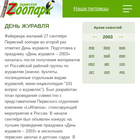
Наши питомцы
ДЕНЬ ЖУРАВЛЯ
Архив новостей
Фейерверк желаний 27 сентября
2003
Пермский зоопарк во второй раз
отметил День журавля. Подготовка к
янв
фев
мар
празднику «День журавля – 2003»
апр
май
июн
началась после получения материалов
июл
авг
сен
от Российской рабочей группы по
журавлям (значки, буклеты,
окт
ноя
дек
посвященные отдельным видам
журавлей, мини-энциклопедия "101
вопрос о журавлях"). Был разработан
план проведения совместно с
представителем Пермского отделения
компании «Lufthansa», спонсирующей
мероприятие в России. В начале
сентября был объявлен конкурс на
лучшее проведение праздника «День
журавля – 2003» в нескольких
пермских школах и детских садах. В