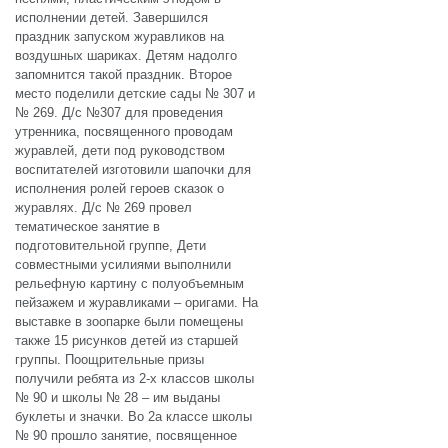
исполнении детей. Завершился
праздник запуском журавликов на
воздушных шариках. Детям надолго
запомнится такой праздник. Второе
место поделили детские сады № 307 и
№ 269. Д/с №307 для проведения
утренника, посвященного проводам
журавлей, дети под руководством
воспитателей изготовили шапочки для
исполнения ролей героев сказок о
журавлях. Д/с № 269 провел
тематическое занятие в
подготовительной группе, Дети
совместными усилиями выполнили
рельефную картину с полуобъемным
пейзажем и журавликами – оригами. На
выставке в зоопарке были помещены
также 15 рисунков детей из старшей
группы. Поощрительные призы
получили ребята из 2-х классов школы
№ 90 и школы № 28 – им выданы
буклеты и значки. Во 2а классе школы
№ 90 прошло занятие, посвященное