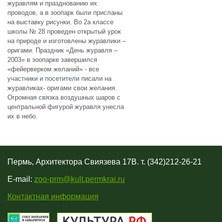
журавлям и празднованию их
проводов, а в зоопарк были присланы
на выставку рисунки. Во 2а классе
школы № 28 проведен открытый урок
на природе и изготовлены журавлики –
оригами. Праздник «День журавля –
2003» в зоопарке завершился
«фейерверком желаний» - все
участники и посетители писали на
журавликах- оригами свои желания.
Огромная связка воздушных шаров с
центральной фигурой журавля унесла
их в небо.
Пермь, Архитектора Свиязева 17В. т. (342)212-26-21
E-mail:
zoo-prm@kult.permkrai.ru
Контактная информация