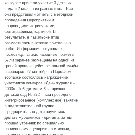
конкурсе приняли участие 3 детских
сада и 2 класса из разных школ. Все
они представили отчеты с методикой
проведения мероприятий и
сопроводили их рисунками,
фотографиями, картиной. В
результате, в павильоне птиц
разместилась выставка присланных
работ. Информация о журавлях,
пословицы, стихи, народные приметы
были заранее размещены на одной из
граней вращающейся рекламной тумбы
в зоопарке. 27 сентября в Пермском
зоопарке состоялось награждение
участников конкурса «День журавля –
2003». Победителем был признан
детский сад № 272 – там проведено
интегрированное (комплексное) занятие
в подготовительной группе.
Предварительно дети научились
делать журавликов - оригами, затем
прошел утренник по специально
написанному сценарию со стихами,
песнями, пластическим этюдом в