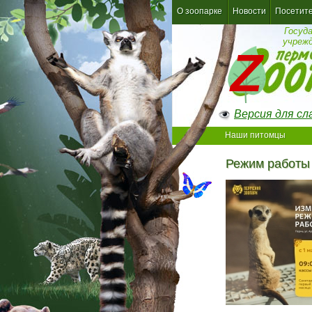
О зоопарке
Новости
Посетит
Госуд
учреж
Версия для с
Наши питомцы
Режим работы 