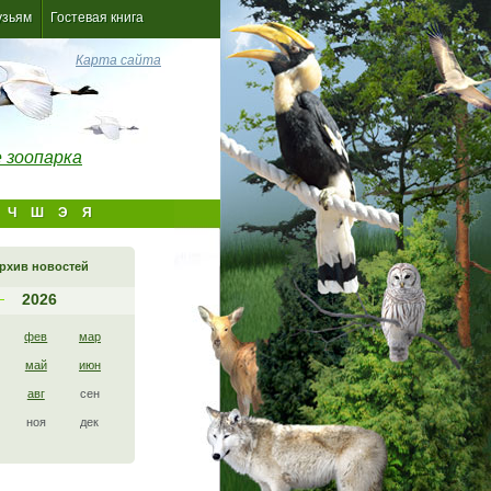
узьям
Гостевая книга
Карта сайта
 зоопарка
Ч
Ш
Э
Я
рхив новостей
2026
фев
мар
май
июн
авг
сен
ноя
дек