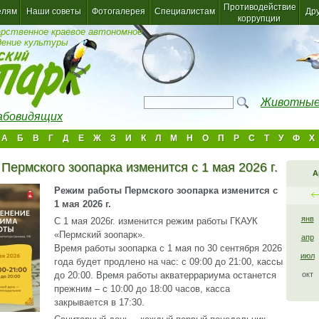
Противодействие
елям
Наши советы
Фотогалерея
Специалистам
Др
коррупции
арственное краевое автономное
дение культуры
Животные
лабовидящих
А
Б
В
Г
Д
Е
Ж
З
И
К
Л
М
Н
О
П
Р
С
Т
У
Ф
Х
Пермского зоопарка изменится с 1 мая 2026 г.
А
Режим работы Пермского зоопарка изменится с
1 мая 2026 г.
янв
С 1 мая 2026г. изменится режим работы ГКАУК
«Пермский зоопарк».
апр
Время работы зоопарка с 1 мая по 30 сентября 2026
июл
года будет продлено на час: с 09:00 до 21:00, кассы
до 20:00. Время работы акватеррариума останется
окт
прежним – с 10:00 до 18:00 часов, касса
закрывается в 17:30.