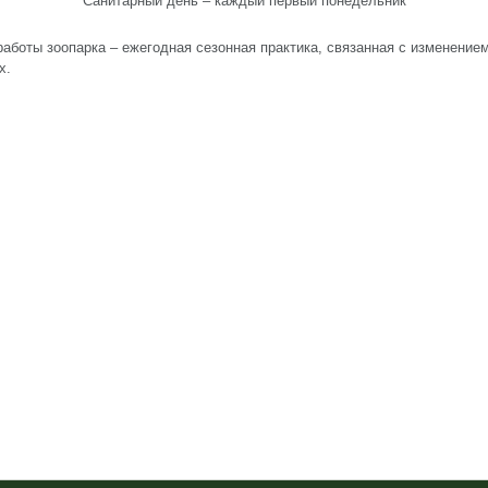
Санитарный день – каждый первый понедельник
аботы зоопарка – ежегодная сезонная практика, связанная с изменением
х.