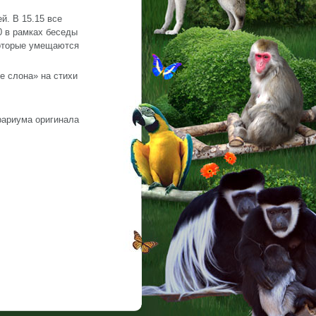
й. В 15.15 все
0 в рамках беседы
которые умещаются
е слона» на стихи
ррариума оригинала