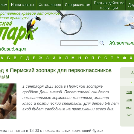
Противодействие
елям
Наши советы
Фотогалерея
Специалистам
Др
коррупции
арственное краевое автономное
дение культуры
Животные
лабовидящих
А
Б
В
Г
Д
Е
Ж
З
И
К
Л
М
Н
О
П
Р
С
Т
У
Ф
Х
од в Пермский зоопарк для первоклассников
А
тным
1 сентября 2023 года в Пермском зоопарке
пройдет День знаний. Посетителей ожидают
янв
показательные кормления животных, мастер-
апр
класс и поэтический спектакль. Для детей 6-8 лет
июл
вход будет свободным на протяжении всего дня.
окт
мма начнется в 13.00 с показательных кормлений бурых