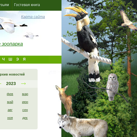
узьям
Гостевая книга
Карта сайта
 зоопарка
Ч
Ш
Э
Я
рхив новостей
2023
фев
мар
май
июн
авг
сен
ноя
дек