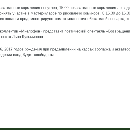
казательные кормления попугаев, 15.00 показательные кормления лошаде
инять участие в мастер-классе по рисованию комиксов. С 15.30 до 16.3
е» зоологи продемонстрируют самых маленьких обитателей зоопарка, 
 коллектив «Миелофон» представит поэтический спектакль «Возвращени
и поэта Льва Кузьминова.
16, 2017 годов рождения при предъявлении на кассах зоопарка и аквате
ждении вход будет свободным.