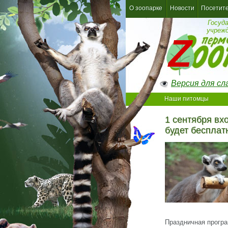
О зоопарке
Новости
Посетит
Госуд
учреж
Версия для с
Наши питомцы
1 сентября вх
будет беспла
Праздничная програ