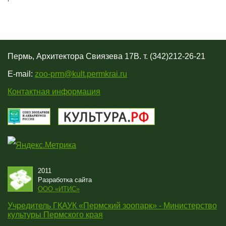
Пермь, Архитектора Свиязева 17В. т. (342)212-26-21
E-mail:
zoo-prm@kult.permkrai.ru
Контактная информация
2011
Разработка сайта
OOO «ИТИС»
Учредитель ГКАУК «Пермский зоопарк» - Министерство
культуры Пермского края