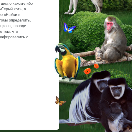
 шла о каком-либо
«Серый кот», в
ее «Рыбки в
тобы определить,
кционы, попади
о том, что
рафировались с