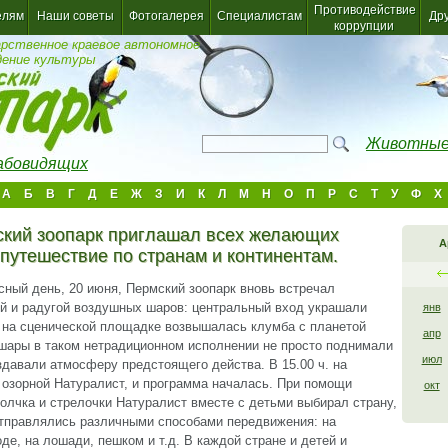
Противодействие
елям
Наши советы
Фотогалерея
Специалистам
Др
коррупции
арственное краевое автономное
дение культуры
Животные
лабовидящих
А
Б
В
Г
Д
Е
Ж
З
И
К
Л
М
Н
О
П
Р
С
Т
У
Ф
Х
ский зоопарк приглашал всех желающих
А
 путешествие по странам и континентам.
сный день, 20 июня, Пермский зоопарк вновь встречал
й и радугой воздушных шаров: центральный вход украшали
янв
 на сценической площадке возвышалась клумба с планетой
апр
шары в таком нетрадиционном исполнении не просто поднимали
июл
оздавали атмосферу предстоящего действа. В 15.00 ч. на
озорной Натуралист, и программа началась. При помощи
окт
волчка и стрелочки Натуралист вместе с детьми выбирал страну,
отправлялись различными способами передвижения: на
де, на лошади, пешком и т.д. В каждой стране и детей и