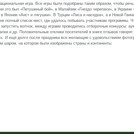
ациональная игра. Все игры были подобраны таким образом, чтобы речь
ии это был «Петушиный бой», в Малайзии «Гнездо черепахи», в Украине 
 в Японии «Аист и лягушки». В Турции «Лиса и наседка», а в Новой Гвин
 не полный список мест, где удалось побывать участникам программы. Ч
 запустить волчок, между играми проводились отборочные конкурсы: ау
алки и др. Положительные отклики посетителей в книге отзывов говорят 
ь. И ещё долго после праздника все желающие с удовольствием фотог
 шаром, на котором были изображены страны и континенты.