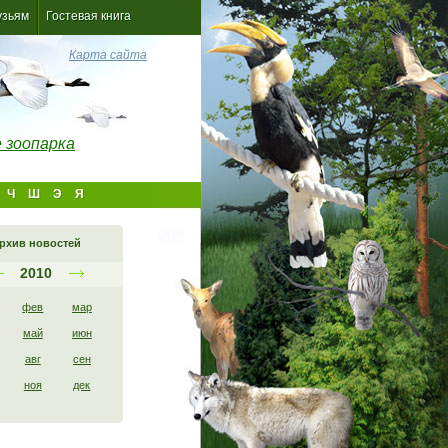
узьям
Гостевая книга
Карта сайта
 зоопарка
Ч
Ш
Э
Я
рхив новостей
2010
фев
мар
май
июн
авг
сен
ноя
дек