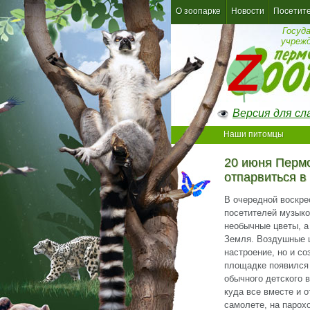
О зоопарке
Новости
Посетит
Госуд
учреж
Версия для с
Наши питомцы
20 июня Перм
отпарвиться в
В очередной воскре
посетителей музыко
необычные цветы, а
Земля. Воздушные 
настроение, но и с
площадке появился 
обычного детского 
куда все вместе и 
самолете, на парохо