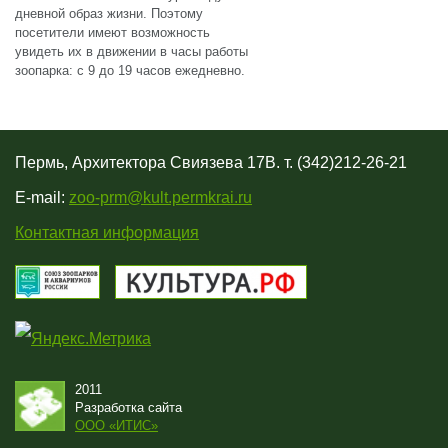
дневной образ жизни. Поэтому
посетители имеют возможность
увидеть их в движении в часы работы
зоопарка: с 9 до 19 часов ежедневно.
Пермь, Архитектора Свиязева 17В. т. (342)212-26-21
E-mail:
zoo-prm@kult.permkrai.ru
Контактная информация
2011
Разработка сайта
OOO «ИТИС»