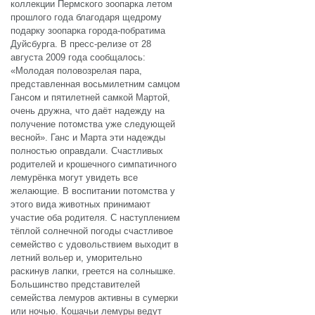
коллекции Пермского зоопарка летом
прошлого года благодаря щедрому
подарку зоопарка города-побратима
Дуйсбурга. В пресс-релизе от 28
августа 2009 года сообщалось:
«Молодая половозрелая пара,
представленная восьмилетним самцом
Гансом и пятилетней самкой Мартой,
очень дружна, что даёт надежду на
получение потомства уже следующей
весной». Ганс и Марта эти надежды
полностью оправдали. Счастливых
родителей и крошечного симпатичного
лемурёнка могут увидеть все
желающие. В воспитании потомства у
этого вида животных принимают
участие оба родителя. С наступлением
тёплой солнечной погоды счастливое
семейство с удовольствием выходит в
летний вольер и, уморительно
раскинув лапки, греется на солнышке.
Большинство представителей
семейства лемуров активны в сумерки
или ночью. Кошачьи лемуры ведут