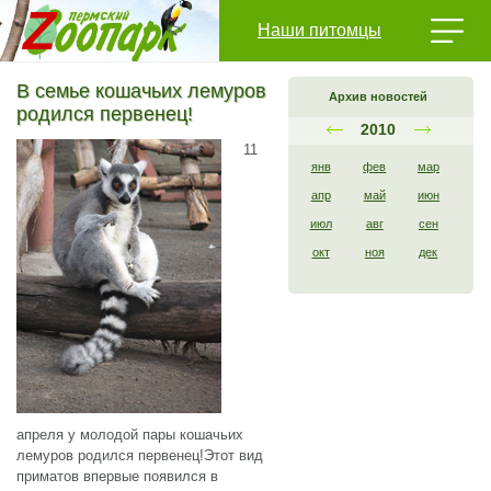
Наши питомцы
В семье кошачьих лемуров
Архив новостей
родился первенец!
2010
11
янв
фев
мар
апр
май
июн
июл
авг
сен
окт
ноя
дек
апреля у молодой пары кошачьих
лемуров родился первенец!Этот вид
приматов впервые появился в